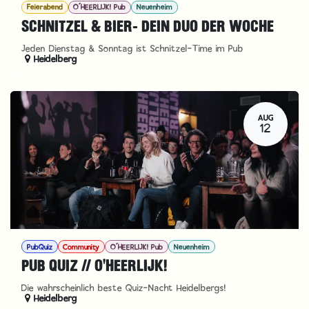
Feierabend
O´HEERLIJK! Pub
Neuenheim
SCHNITZEL & BIER- DEIN DUO DER WOCHE
Jeden Dienstag & Sonntag ist Schnitzel-Time im Pub
Heidelberg
AUG
12
PubQuiz
Community
O´HEERLIJK! Pub
Neuenheim
PUB QUIZ // O'HEERLIJK!
Die wahrscheinlich beste Quiz-Nacht Heidelbergs!
Heidelberg