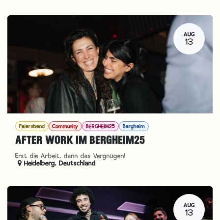
AUG
13
Feierabend
Community
BERGHEIM25
Bergheim
AFTER WORK IM BERGHEIM25
Erst die Arbeit, dann das Vergnügen!
Heidelberg
,
Deutschland
AUG
13