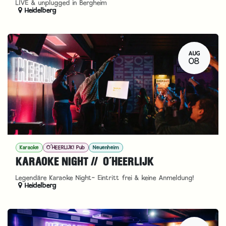
LIVE & unplugged in Bergheim
Heidelberg
AUG
08
Karaoke
O´HEERLIJK! Pub
Neuenheim
KARAOKE NIGHT // O´HEERLIJK
Legendäre Karaoke Night- Eintritt frei & keine Anmeldung!
Heidelberg