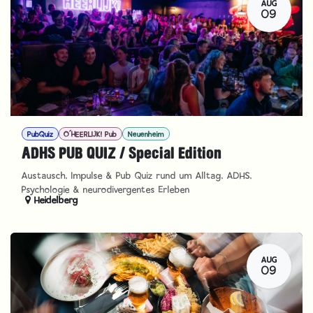
AUG
09
PubQuiz
O´HEERLIJK! Pub
Neuenheim
ADHS PUB QUIZ / Special Edition
Austausch, Impulse & Pub Quiz rund um Alltag, ADHS,
Psychologie & neurodivergentes Erleben
Heidelberg
AUG
09