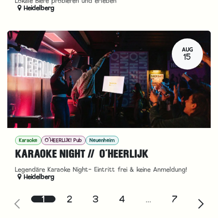
Lokale Biere probieren und erleben
Heidelberg
AUG
15
Karaoke
O´HEERLIJK! Pub
Neuenheim
KARAOKE NIGHT // O´HEERLIJK
Legendäre Karaoke Night- Eintritt frei & keine Anmeldung!
Heidelberg
1
2
3
4
…
7