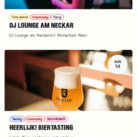
Feierabend
Community
Party
DJ LOUNGE AM NECKAR
DJ Lounge am Neckarort Römerbad West
AUG
14
Tasting
Community
BERGHEIM25
HEERLIJK! BIERTASTING