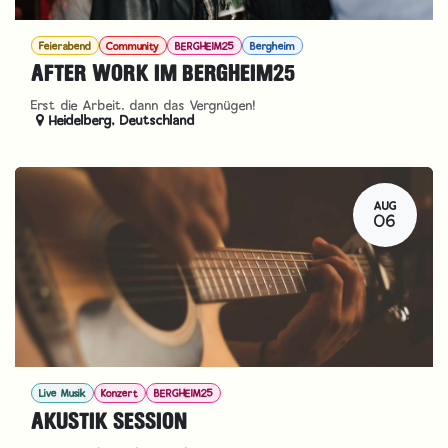
Feierabend
Community
BERGHEIM25
Bergheim
AFTER WORK IM BERGHEIM25
Erst die Arbeit, dann das Vergnügen!
Heidelberg
,
Deutschland
AUG
06
Live Musik
Konzert
BERGHEIM25
AKUSTIK SESSION