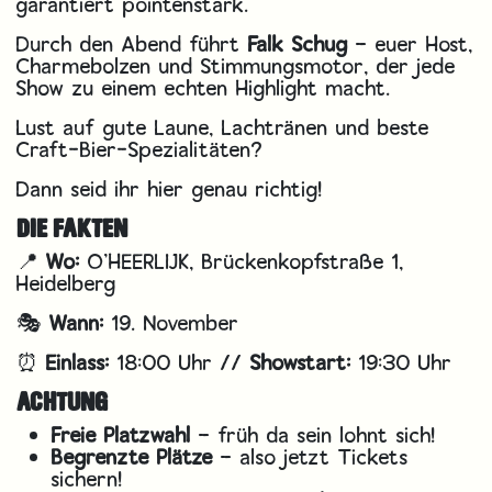
garantiert pointenstark.
Durch den Abend führt
Falk Schug
– euer Host,
Charmebolzen und Stimmungsmotor, der jede
Show zu einem echten Highlight macht.
Lust auf gute Laune, Lachtränen und beste
Craft-Bier-Spezialitäten?
Dann seid ihr hier genau richtig!
DIE FAKTEN
📍
Wo:
O’HEERLIJK, Brückenkopfstraße 1,
Heidelberg
🎭
Wann:
19. November
⏰
Einlass:
18:00 Uhr //
Showstart:
19:30 Uhr
ACHTUNG
Freie Platzwahl
– früh da sein lohnt sich!
Begrenzte Plätze
– also jetzt Tickets
sichern!