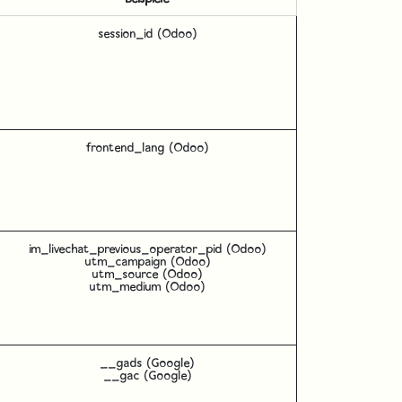
session_id (Odoo)
frontend_lang (Odoo)
im_livechat_previous_operator_pid (Odoo)
utm_campaign (Odoo)
utm_source (Odoo)
utm_medium (Odoo)
__gads (Google)
__gac (Google)