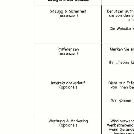
Sitzung & Sicherheit
Benutzer auth
(essenziell)
die von den B
In
Die Website w
Präferenzen
Merken Sie s
(essenziell)
Ihr Erlebnis 
Interaktionsverlauf
Dient zur Erf
(optional)
von Ihnen be
Wir können I
Werbung & Marketing
Wird verwend
(optional)
Werbetreibende
wenn Sie and
Verbesseru