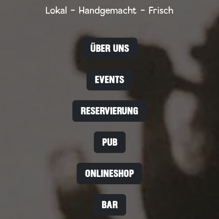
Lokal - Handgemacht - Frisch
ÜBER UNS
EVENTS
RESERVIERUNG
PUB
ONLINESHOP
BAR