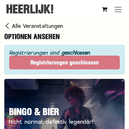
Zum Inhalt springen
Alle Veranstaltungen
OPTIONEN ANSEHEN
Registrierungen sind
geschlossen
Registrierungen geschlossen
BINGO & BIER
Nicht normal, definitiv legendär!