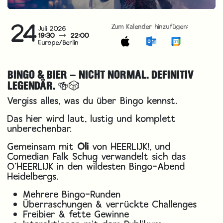
24
Zum Kalender hinzufügen:
Juli 2026
19:30
22:00
Europe/Berlin
BINGO & BIER – NICHT NORMAL. DEFINITIV
LEGENDÄR. 🍻🎲
Vergiss alles, was du über Bingo kennst.
Das hier wird laut, lustig und komplett
unberechenbar.
Gemeinsam mit
Oli
von HEERLIJK!, und
Comedian
Falk Schug
verwandelt sich das
O’HEERLIJK in den wildesten Bingo-Abend
Heidelbergs.
Mehrere Bingo-Runden
Überraschungen & verrückte Challenges
Freibier & fette Gewinne