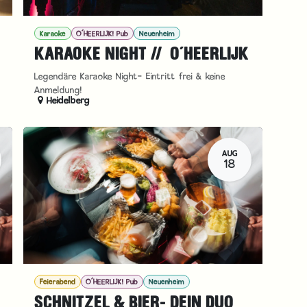
Karaoke
O´HEERLIJK! Pub
Neuenheim
KARAOKE NIGHT // O´HEERLIJK
Legendäre Karaoke Night- Eintritt frei & keine
Anmeldung!
Heidelberg
AUG
18
Feierabend
O´HEERLIJK! Pub
Neuenheim
SCHNITZEL & BIER- DEIN DUO