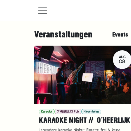
Zum Inhalt springen
Veranstaltungen
Events
AUG
08
Karaoke
O´HEERLIJK! Pub
Neuenheim
KARAOKE NIGHT // O´HEERLIJK
Legendäre Karaoke Night- Eintritt frei & keine