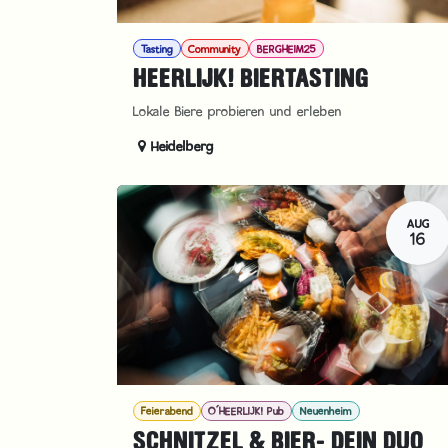
Tasting
Community
BERGHEIM25
HEERLIJK! BIERTASTING
Lokale Biere probieren und erleben
Heidelberg
AUG
16
Feierabend
O´HEERLIJK! Pub
Neuenheim
SCHNITZEL & BIER- DEIN DUO