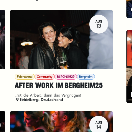
AUG
13
Feierabend
Community
BERGHEIM25
Bergheim
AFTER WORK IM BERGHEIM25
Erst die Arbeit, dann das Vergnügen!
Heidelberg
,
Deutschland
AUG
14