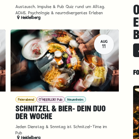
O
Austausch, Impulse & Pub Quiz rund um Alltag,
ADHS, Psychologie & neurodivergentes Erleben
Heidelberg
E
B
AUG
11
F
Feierabend
O´HEERLIJK! Pub
Neuenheim
SCHNITZEL & BIER- DEIN DUO
DER WOCHE
Jeden Dienstag & Sonntag ist Schnitzel-Time im
Pub
Heidelberg