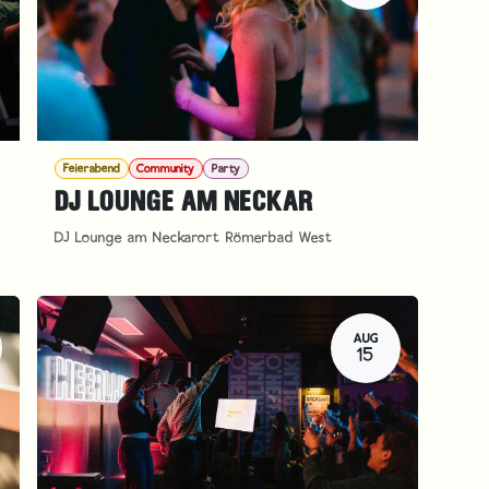
Feierabend
Community
Party
DJ LOUNGE AM NECKAR
DJ Lounge am Neckarort Römerbad West
AUG
15