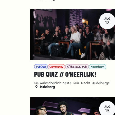
AUG
12
PubQuiz
Community
O´HEERLIJK! Pub
Neuenheim
PUB QUIZ // O'HEERLIJK!
Die wahrscheinlich beste Quiz-Nacht Heidelbergs!
Heidelberg
AUG
13