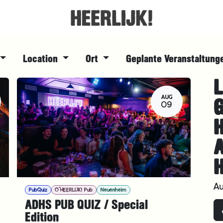
Location
Ort
Geplante Veranstaltun
L
AUG
09
H
A
PubQuiz
O´HEERLIJK! Pub
Neuenheim
ADHS PUB QUIZ / Special
Edition