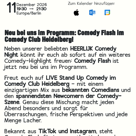
11
Zum Kalender hinzufügen:
Dezember 2026
19:30
21:30
Europe/Berlin
Neu bei uns im Programm: Comedy Flash im
Comedy Club Heidelberg!
Neben unserer beliebten
HEERLIJK Comedy
Night
könnt ihr euch ab sofort auf ein weiteres
Comedy-Highlight freuen:
Comedy Flash
ist
jetzt neu bei uns im Programm.
Freut euch auf
LIVE Stand Up Comedy im
Comedy Club Heidelberg
– mit einem
einzigartigen Mix aus
bekannten Comedians
und
den
spannendsten Newcomern der Comedy-
Szene
. Genau diese Mischung macht jeden
Abend besonders und sorgt für
Überraschungen, frische Perspektiven und jede
Menge Lacher.
Bekannt aus
TikTok und Instagram
, steht