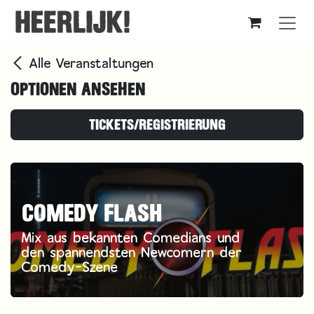
Zum Inhalt springen
Alle Veranstaltungen
OPTIONEN ANSEHEN
TICKETS/REGISTRIERUNG
COMEDY FLASH
Mix aus bekannten Comedians und
den spannendsten Newcomern der
Comedy-Szene