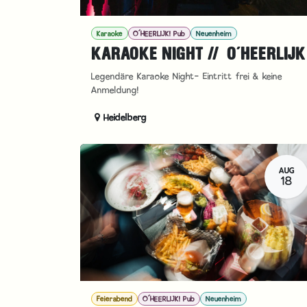
Karaoke
O´HEERLIJK! Pub
Neuenheim
KARAOKE NIGHT // O´HEERLIJK
Legendäre Karaoke Night- Eintritt frei & keine
Anmeldung!
Heidelberg
AUG
18
Feierabend
O´HEERLIJK! Pub
Neuenheim