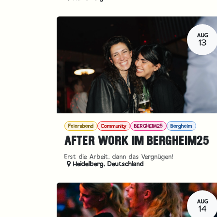
AUG
13
Feierabend
Community
BERGHEIM25
Bergheim
AFTER WORK IM BERGHEIM25
Erst die Arbeit, dann das Vergnügen!
Heidelberg
,
Deutschland
AUG
14