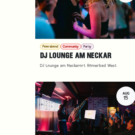
Feierabend
Community
Party
DJ LOUNGE AM NECKAR
DJ Lounge am Neckarort Römerbad West
AUG
15