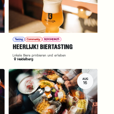
Tasting
Community
BERGHEIM25
HEERLIJK! BIERTASTING
Lokale Biere probieren und erleben
Heidelberg
AUG
16