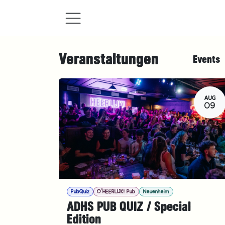
Zum Inhalt springen
Veranstaltungen
Events
AUG
09
PubQuiz
O´HEERLIJK! Pub
Neuenheim
ADHS PUB QUIZ / Special
Edition