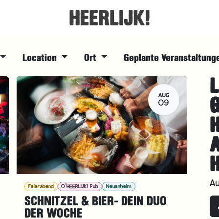
Location
Ort
Geplante Veranstaltun
L
AUG
09
H
A
Feierabend
O´HEERLIJK! Pub
Neuenheim
SCHNITZEL & BIER- DEIN DUO
DER WOCHE