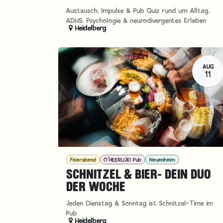
Austausch, Impulse & Pub Quiz rund um Alltag,
ADHS, Psychologie & neurodivergentes Erleben
Heidelberg
AUG
11
Feierabend
O´HEERLIJK! Pub
Neuenheim
SCHNITZEL & BIER- DEIN DUO
DER WOCHE
Jeden Dienstag & Sonntag ist Schnitzel-Time im
Pub
Heidelberg