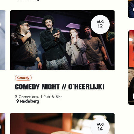
AUG
13
Comedy
COMEDY NIGHT // O´HEERLIJK!
3 Comedians, 1 Pub & Bier
Heidelberg
AUG
14