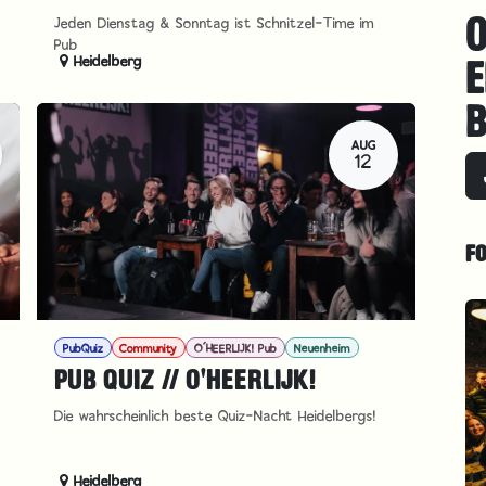
O
Jeden Dienstag & Sonntag ist Schnitzel-Time im
Pub
Heidelberg
E
B
AUG
12
F
PubQuiz
Community
O´HEERLIJK! Pub
Neuenheim
PUB QUIZ // O'HEERLIJK!
Die wahrscheinlich beste Quiz-Nacht Heidelbergs!
Heidelberg