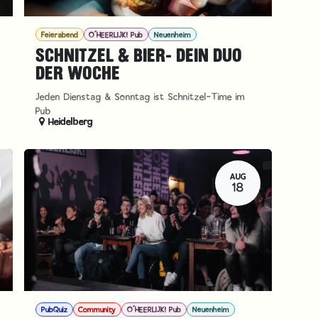
Feierabend
O´HEERLIJK! Pub
Neuenheim
SCHNITZEL & BIER- DEIN DUO
DER WOCHE
Jeden Dienstag & Sonntag ist Schnitzel-Time im
Pub
Heidelberg
AUG
18
PubQuiz
Community
O´HEERLIJK! Pub
Neuenheim