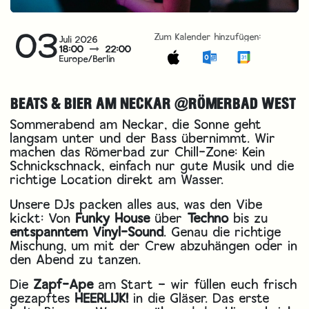
03
Zum Kalender hinzufügen:
Juli 2026
18:00
22:00
Europe/Berlin
BEATS & BIER AM NECKAR @RÖMERBAD WEST
Sommerabend am Neckar, die Sonne geht
langsam unter und der Bass übernimmt. Wir
machen das Römerbad zur Chill-Zone: Kein
Schnickschnack, einfach nur gute Musik und die
richtige Location direkt am Wasser.
Unsere DJs packen alles aus, was den Vibe
kickt: Von
Funky House
über
Techno
bis zu
entspanntem Vinyl-Sound
. Genau die richtige
Mischung, um mit der Crew abzuhängen oder in
den Abend zu tanzen.
Die
Zapf-Ape
am Start – wir füllen euch frisch
gezapftes
HEERLIJK!
in die Gläser. Das erste