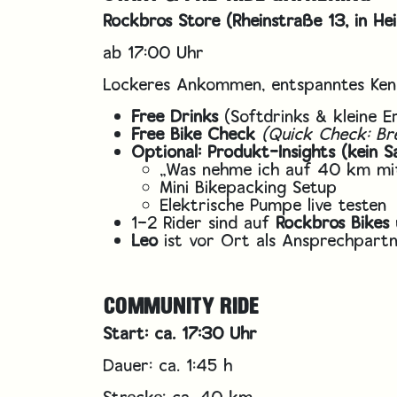
Rockbros Store
(Rheinstraße 13, in He
ab 17:00 Uhr
Lockeres Ankommen, entspanntes Kenn
Free Drinks
(Softdrinks & kleine E
Free Bike Check
(Quick Check: Br
Optional: Produkt-Insights (kein Sa
„Was nehme ich auf 40 km mi
Mini Bikepacking Setup
Elektrische Pumpe live testen
1–2 Rider sind auf
Rockbros Bikes
Leo
ist vor Ort als Ansprechpart
COMMUNITY RIDE
Start: ca. 17:30 Uhr
Dauer: ca. 1:45 h
Strecke: ca. 40 km