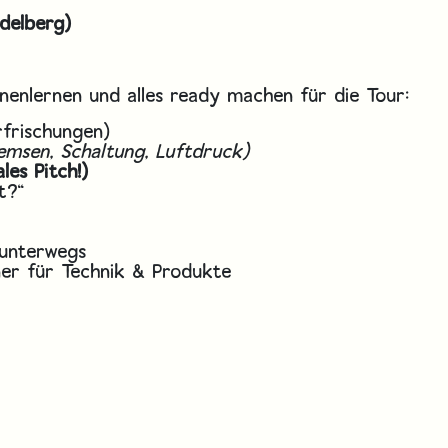
idelberg)
enlernen und alles ready machen für die Tour:
rfrischungen)
emsen, Schaltung, Luftdruck)
les Pitch!)
t?“
unterwegs
ner für Technik & Produkte