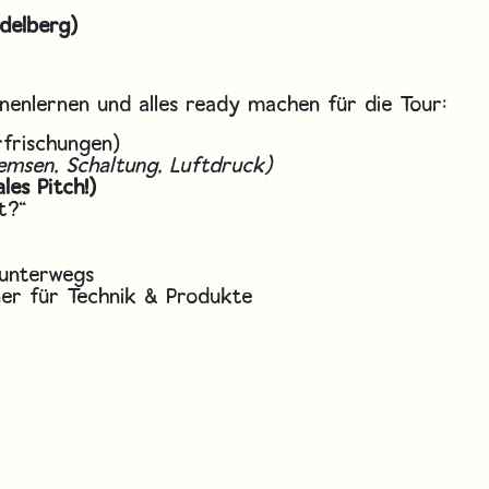
idelberg)
enlernen und alles ready machen für die Tour:
rfrischungen)
emsen, Schaltung, Luftdruck)
les Pitch!)
t?“
unterwegs
ner für Technik & Produkte