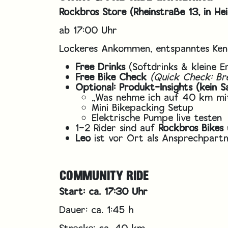
Rockbros Store
(Rheinstraße 13, in He
ab 17:00 Uhr
Lockeres Ankommen, entspanntes Kenn
Free Drinks
(Softdrinks & kleine E
Free Bike Check
(Quick Check: Br
Optional: Produkt-Insights (kein Sa
„Was nehme ich auf 40 km mi
Mini Bikepacking Setup
Elektrische Pumpe live testen
1–2 Rider sind auf
Rockbros Bikes
Leo
ist vor Ort als Ansprechpart
COMMUNITY RIDE
Start: ca. 17:30 Uhr
Dauer: ca. 1:45 h
Strecke: ca. 40 km