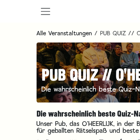
Zum Inhalt springen
Alle Veranstaltungen
PUB QUIZ // O
PUB QUIZ // O'H
Die wahrscheinlich beste Quiz-N
Die wahrscheinlich beste Quiz-N
Unser Pub, das O'HEERLIJK, in der
für geballten Rätselspaß und best