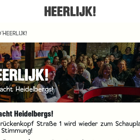
'HEERLIJK!
EERLIJK!
acht Heidelbergs!
acht Heidelbergs!
 Brückenkopf Straße 1 wird wieder zum Schaupl
e Stimmung!