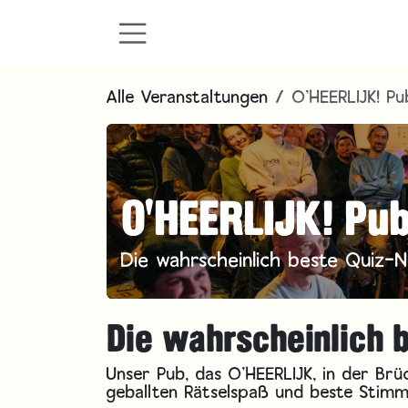
Zum Inhalt springen
Alle Veranstaltungen
O'HEERLIJK! Pu
O'HEERLIJK! Pub
Die wahrscheinlich beste Quiz-N
Die wahrscheinlich 
Unser Pub, das O'HEERLIJK, in der Br
geballten Rätselspaß und beste Stim