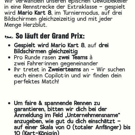
Wir verwandeln unseren epischen Gewölbekeller
in eine Rennstrecke der Extraklasse – gespielt
wird
Mario Kart 8
, im Turniermodus, auf drei
Bildschirmen gleichzeizeitig und mit jeder
Menge Herzblut.
🏎️ So läuft der Grand Prix:
Gespielt wird Mario Kart 8
, auf
drei
Bildschirmen gleichzeitig
Pro Runde rasen
zwei Teams
à
zwei Fahrer:innen gegeneinander
Ihr tretet in
Zweierteams
an – Wir suchen
euch eine:n Copilot:in und wir finden dein
perfektes Match!
Um faire & spannende Rennen zu
garantieren, bitten wir dich bei der
Anmeldung im Feld „Unternehmensname“
anzugeben, wie gut du dich einschätzt –
auf einer Skala von 0 (totaler Anfänger) bis
10 (Kart-König:in)