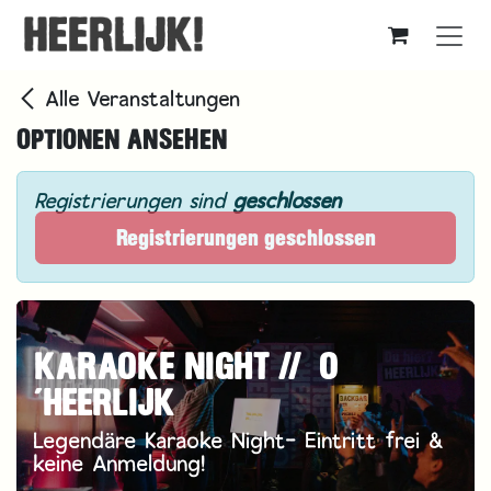
Zum Inhalt springen
Alle Veranstaltungen
OPTIONEN ANSEHEN
Registrierungen sind
geschlossen
Registrierungen geschlossen
KARAOKE NIGHT // O
´HEERLIJK
Legendäre Karaoke Night- Eintritt frei &
keine Anmeldung!