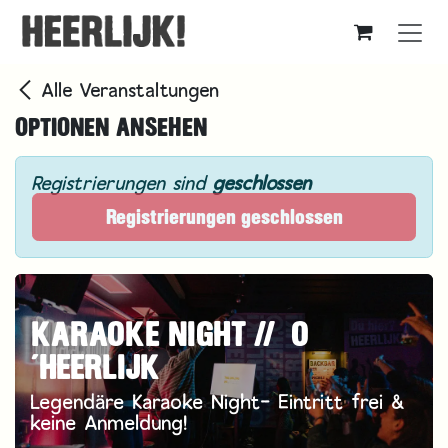
Zum Inhalt springen
Alle Veranstaltungen
OPTIONEN ANSEHEN
Registrierungen sind
geschlossen
Registrierungen geschlossen
KARAOKE NIGHT // O
´HEERLIJK
Legendäre Karaoke Night- Eintritt frei &
keine Anmeldung!