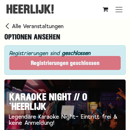
Zum Inhalt springen
Alle Veranstaltungen
OPTIONEN ANSEHEN
Registrierungen sind
geschlossen
Registrierungen geschlossen
KARAOKE NIGHT // O
´HEERLIJK
Legendäre Karaoke Night- Eintritt frei &
keine Anmeldung!