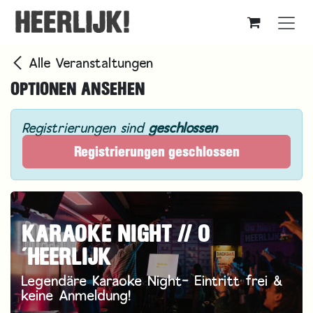
Zum Inhalt springen
Alle Veranstaltungen
OPTIONEN ANSEHEN
Registrierungen sind
geschlossen
Registrierungen geschlossen
KARAOKE NIGHT // O
´HEERLIJK
Legendäre Karaoke Night- Eintritt frei &
keine Anmeldung!