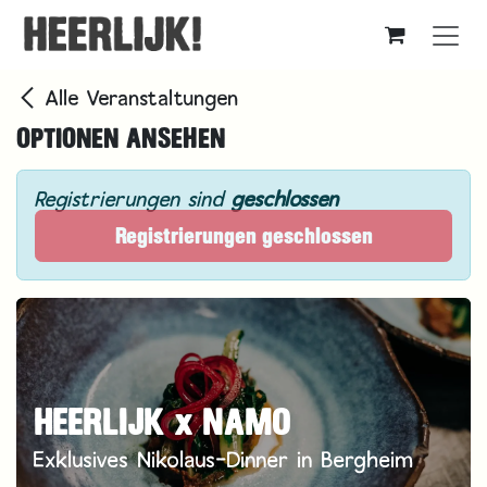
Zum Inhalt springen
Alle Veranstaltungen
OPTIONEN ANSEHEN
Registrierungen sind
geschlossen
Registrierungen geschlossen
HEERLIJK x NAMO
Exklusives Nikolaus-Dinner in Bergheim