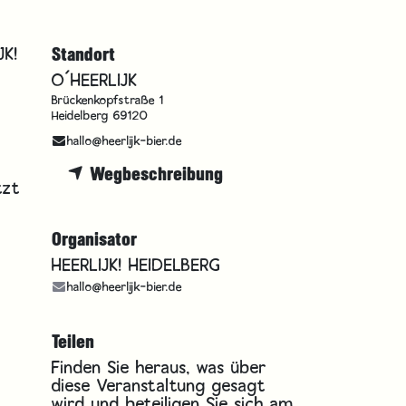
JK!
Standort
O´HEERLIJK
Brückenkopfstraße 1
Heidelberg 69120
hallo@heerlijk-bier.de
Wegbeschreibung
tzt
Organisator
HEERLIJK! HEIDELBERG
hallo@heerlijk-bier.de
Teilen
Finden Sie heraus, was über
diese Veranstaltung gesagt
wird und beteiligen Sie sich am