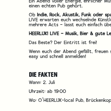
Ein Abend voller Energie, ehrlicher Mu
einen echten Pub gehört.
Ob
Indie, Rock, Akustik, Funk oder 
LIVE erwarten euch wechselnde Künstle
mehrere Acts – lasst euch einfach üb
HEERLIJK! LIVE – Musik, Bier & gute L
Das Beste? Der Eintritt ist frei!
Wenn euch der Abend gefällt, freuen s
easy und schnell anmelden!
DIE FAKTEN
Wann: 2. Juli
Uhrzeit: ab 19:00
Wo: O´HEERLIJK-local Pub, Brückenkop