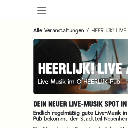
Zum Inhalt springen
Alle Veranstaltungen
HEERLIJK! LIVE
HEERLIJK! LIVE
Live Musik im O´HEERLIJK Pub
DEIN NEUER LIVE-MUSIK SPOT IN
Endlich regelmäßig gute Live-Musik in
Pub
bekommt der Stadtteil Neuenhein