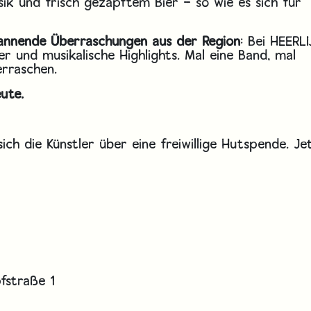
sik und frisch gezapftem Bier – so wie es sich für
spannende Überraschungen aus der Region
: Bei HEERLI
r und musikalische Highlights. Mal eine Band, mal
erraschen.
eute.
ich die Künstler über eine freiwillige Hutspende. Je
fstraße 1