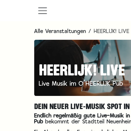
Zum Inhalt springen
Alle Veranstaltungen
HEERLIJK! LIVE
HEERLIJK! LIVE
Live Musik im O´HEERLIJK Pub
DEIN NEUER LIVE-MUSIK SPOT IN
Endlich regelmäßig gute Live-Musik in
Pub
bekommt der Stadtteil Neuenhein