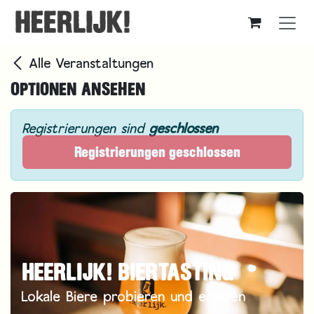
Zum Inhalt springen
Alle Veranstaltungen
OPTIONEN ANSEHEN
Registrierungen sind
geschlossen
Registrierungen geschlossen
HEERLIJK! BIERTASTING
Lokale Biere probieren und erleben