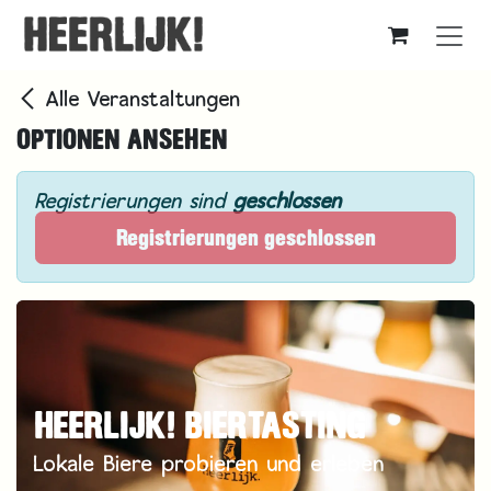
Zum Inhalt springen
Alle Veranstaltungen
OPTIONEN ANSEHEN
Registrierungen sind
geschlossen
Registrierungen geschlossen
HEERLIJK! BIERTASTING
Lokale Biere probieren und erleben