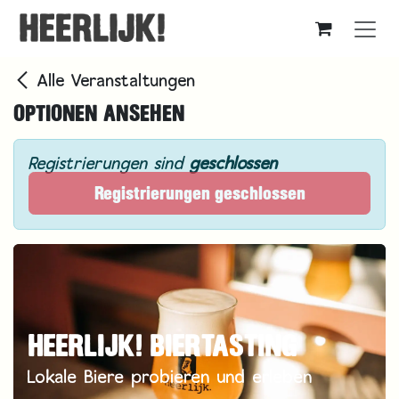
Zum Inhalt springen
Alle Veranstaltungen
OPTIONEN ANSEHEN
Registrierungen sind
geschlossen
Registrierungen geschlossen
HEERLIJK! BIERTASTING
Lokale Biere probieren und erleben