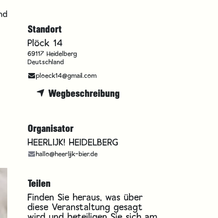
und
Standort
Plöck 14
69117 Heidelberg
Deutschland
ploeck14@gmail.com
Wegbeschreibung
Organisator
HEERLIJK! HEIDELBERG
hallo@heerlijk-bier.de
Teilen
Finden Sie heraus, was über
diese Veranstaltung gesagt
wird und beteiligen Sie sich am