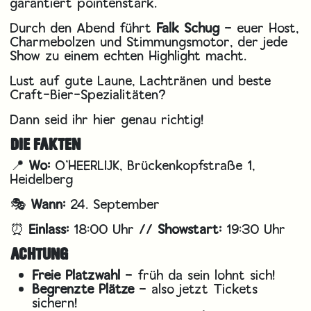
garantiert pointenstark.
Durch den Abend führt
Falk Schug
– euer Host,
Charmebolzen und Stimmungsmotor, der jede
Show zu einem echten Highlight macht.
Lust auf gute Laune, Lachtränen und beste
Craft-Bier-Spezialitäten?
Dann seid ihr hier genau richtig!
DIE FAKTEN
📍
Wo:
O’HEERLIJK, Brückenkopfstraße 1,
Heidelberg
🎭
Wann:
24. September
⏰
Einlass:
18:00 Uhr //
Showstart:
19:30 Uhr
ACHTUNG
Freie Platzwahl
– früh da sein lohnt sich!
Begrenzte Plätze
– also jetzt Tickets
sichern!