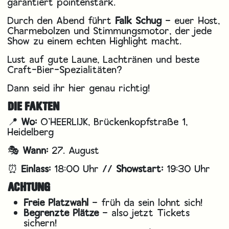
garantiert pointenstark.
Durch den Abend führt
Falk Schug
– euer Host,
Charmebolzen und Stimmungsmotor, der jede
Show zu einem echten Highlight macht.
Lust auf gute Laune, Lachtränen und beste
Craft-Bier-Spezialitäten?
Dann seid ihr hier genau richtig!
DIE FAKTEN
📍
Wo:
O’HEERLIJK, Brückenkopfstraße 1,
Heidelberg
🎭
Wann:
27. August
⏰
Einlass:
18:00 Uhr //
Showstart:
19:30 Uhr
ACHTUNG
Freie Platzwahl
– früh da sein lohnt sich!
Begrenzte Plätze
– also jetzt Tickets
sichern!