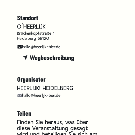
Standort
O´HEERLIJK
Brückenkopfstraße 1
Heidelberg 69120
r
hallo@heerlijk-bier.de
Wegbeschreibung
Organisator
HEERLIJK! HEIDELBERG
hallo@heerlijk-bier.de
Teilen
Finden Sie heraus, was über
diese Veranstaltung gesagt
wird und beteiligen Sie sich am