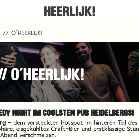
// O´HEERLIJK!
/ O´HEERLIJK!
MEDY NIGHT IM COOLSTEN PUB HEIDELBERGS!
rg
– dem versteckten Hotspot im hinteren Teil des
häre, eisgekühltes Craft-Bier und erstklassige Sta
 Abend verschmelzen.