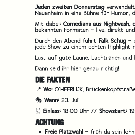
Jeden zweiten Donnerstag
verwandelt 
Neuenheim in eine Bühne für Humor, de
Mit dabei:
Comedians aus Nightwash,
bekannten Formaten – live, direkt und
Durch den Abend führt
Falk Schug
– 
jede Show zu einem echten Highlight 
Lust auf gute Laune, Lachtränen und 
Dann seid ihr hier genau richtig!
DIE FAKTEN
📍
Wo:
O’HEERLIJK, Brückenkopfstraße
🎭
Wann:
23. Juli
⏰
Einlass:
18:00 Uhr //
Showstart:
19
ACHTUNG
Freie Platzwahl
– früh da sein lohnt