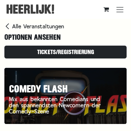
Zum Inhalt springen
Alle Veranstaltungen
OPTIONEN ANSEHEN
TICKETS/REGISTRIERUNG
COMEDY FLASH
Mix aus bekannten Comedians und
den spannendsten Newcomern der
Comedy-Szene