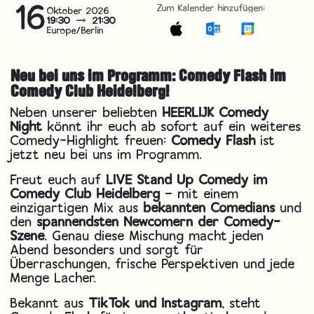
16
Zum Kalender hinzufügen:
Oktober 2026
19:30
21:30
Europe/Berlin
Neu bei uns im Programm: Comedy Flash im
Comedy Club Heidelberg!
Neben unserer beliebten
HEERLIJK Comedy
Night
könnt ihr euch ab sofort auf ein weiteres
Comedy-Highlight freuen:
Comedy Flash
ist
jetzt neu bei uns im Programm.
Freut euch auf
LIVE Stand Up Comedy im
Comedy Club Heidelberg
– mit einem
einzigartigen Mix aus
bekannten Comedians
und
den
spannendsten Newcomern der Comedy-
Szene
. Genau diese Mischung macht jeden
Abend besonders und sorgt für
Überraschungen, frische Perspektiven und jede
Menge Lacher.
Bekannt aus
TikTok und Instagram
, steht