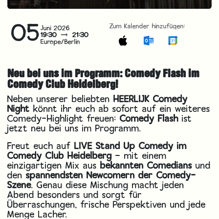
05
Zum Kalender hinzufügen:
Juni 2026
19:30
21:30
Europe/Berlin
Neu bei uns im Programm: Comedy Flash im
Comedy Club Heidelberg!
Neben unserer beliebten
HEERLIJK Comedy
Night
könnt ihr euch ab sofort auf ein weiteres
Comedy-Highlight freuen:
Comedy Flash
ist
jetzt neu bei uns im Programm.
Freut euch auf
LIVE Stand Up Comedy im
Comedy Club Heidelberg
– mit einem
einzigartigen Mix aus
bekannten Comedians
und
den
spannendsten Newcomern der Comedy-
Szene
. Genau diese Mischung macht jeden
Abend besonders und sorgt für
Überraschungen, frische Perspektiven und jede
Menge Lacher.