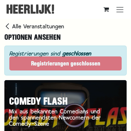
Zum Inhalt springen
Alle Veranstaltungen
OPTIONEN ANSEHEN
Registrierungen sind
geschlossen
Registrierungen geschlossen
COMEDY FLASH
Mix aus bekannten Comedians und
den spannendsten Newcomern der
Comedy-Szene