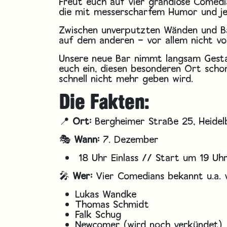
Freut euch auf vier grandiose Comed
die mit messerscharfem Humor und j
Zwischen unverputzten Wänden und Bau
auf dem anderen – vor allem nicht vo
Unsere neue Bar nimmt langsam Gestalt
euch ein, diesen besonderen Ort schon
schnell nicht mehr geben wird.
Die Fakten:
📍
Ort:
Bergheimer Straße 25, Heidelb
🎭
Wann:
7. Dezember
18 Uhr Einlass // Start um 19 Uh
🎤
Wer:
Vier Comedians bekannt u.a.
Lukas Wandke
Thomas Schmidt
Falk Schug
Newcomer (wird noch verkündet)