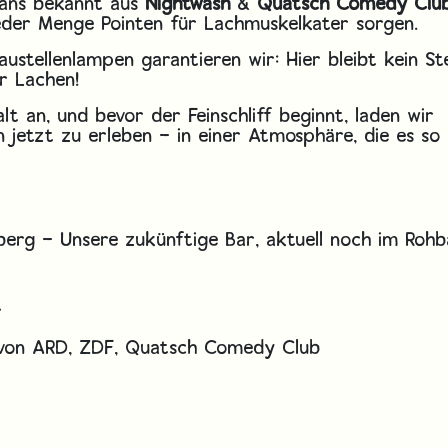
ians bekannt aus
Nightwash
&
Quatsch Comedy Clu
eder Menge Pointen für Lachmuskelkater sorgen.
stellenlampen garantieren wir: Hier bleibt kein St
r Lachen!
 an, und bevor der Feinschliff beginnt, laden wir
 jetzt zu erleben – in einer Atmosphäre, die es so
erg – Unsere zukünftige Bar, aktuell noch im Roh
r
 von ARD, ZDF, Quatsch Comedy Club