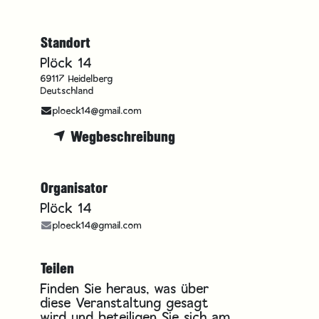
Standort
Plöck 14
69117 Heidelberg
Deutschland
ploeck14@gmail.com
Wegbeschreibung
Organisator
Plöck 14
ploeck14@gmail.com
Teilen
Finden Sie heraus, was über
diese Veranstaltung gesagt
wird und beteiligen Sie sich am