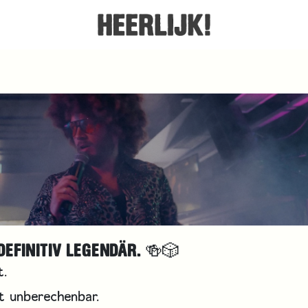
DEFINITIV LEGENDÄR. 🍻🎲
t.
tt unberechenbar.