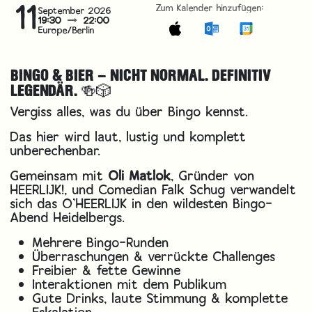
11
Zum Kalender hinzufügen:
September 2026
19:30
22:00
Europe/Berlin
BINGO & BIER – NICHT NORMAL. DEFINITIV
LEGENDÄR. 🍻🎲
Vergiss alles, was du über Bingo kennst.
Das hier wird laut, lustig und komplett
unberechenbar.
Gemeinsam mit
Oli Matlok
, Gründer von
HEERLIJK!, und Comedian Falk Schug verwandelt
sich das O’HEERLIJK in den wildesten Bingo-
Abend Heidelbergs.
Mehrere Bingo-Runden
Überraschungen & verrückte Challenges
Freibier & fette Gewinne
Interaktionen mit dem Publikum
Gute Drinks, laute Stimmung & komplette