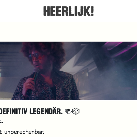
DEFINITIV LEGENDÄR. 🍻🎲
t.
tt unberechenbar.