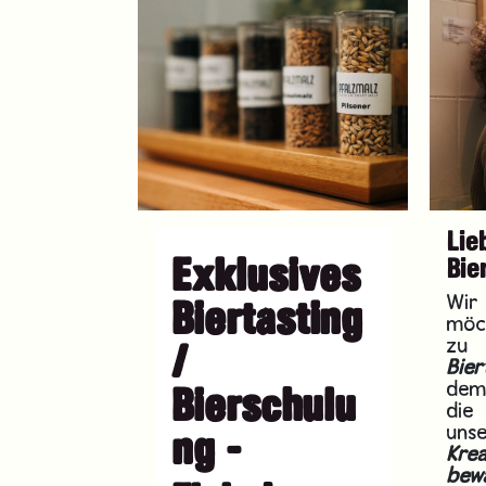
Lie
Exklusives
Bie
Wir
Biertasting
möc
zu 
/
Bier
dem
Bierschulu
die
u
ng -
Kre
bew