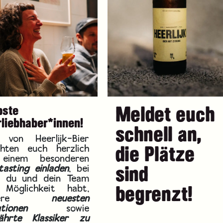
Meldet euch
bste
rliebhaber*innen!
schnell an,
 von Heerlijk-Bier
hten euch herzlich
die Plätze
einem besonderen
tasting
einladen
, bei
sind
 du und dein Team
 Möglichkeit habt,
begrenzt!
nsere
neuesten
ationen
sowie
ährte Klassiker zu