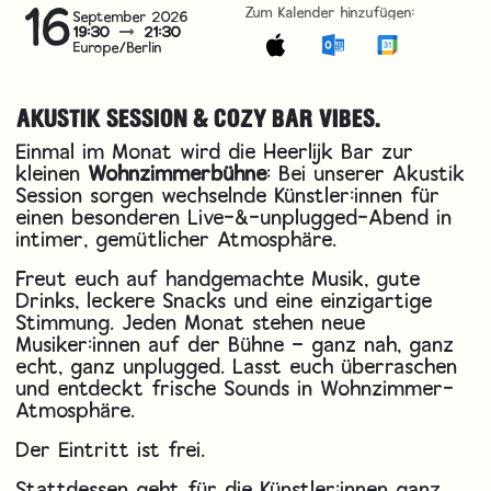
16
Zum Kalender hinzufügen:
September 2026
19:30
21:30
Europe/Berlin
AKUSTIK SESSION & COZY BAR VIBES.
Einmal im Monat wird die Heerlijk Bar zur
kleinen
Wohnzimmerbühne
: Bei unserer Akustik
Session sorgen wechselnde Künstler:innen für
einen besonderen Live-&-unplugged-Abend in
intimer, gemütlicher Atmosphäre.
Freut euch auf handgemachte Musik, gute
Drinks, leckere Snacks und eine einzigartige
Stimmung. Jeden Monat stehen neue
Musiker:innen auf der Bühne – ganz nah, ganz
echt, ganz unplugged. Lasst euch überraschen
und entdeckt frische Sounds in Wohnzimmer-
Atmosphäre.
Der Eintritt ist frei.
Stattdessen geht für die Künstler:innen ganz