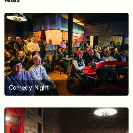
FOTOS
Comedy Night