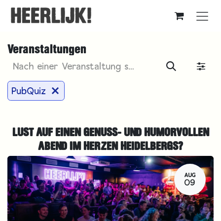
Zum Inhalt springen
Veranstaltungen
PubQuiz
LUST AUF EINEN GENUSS- UND HUMORVOLLEN
ABEND IM HERZEN HEIDELBERGS?
AUG
09