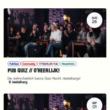
AUG
26
PubQuiz
Community
O´HEERLIJK! Pub
Neuenheim
PUB QUIZ // O'HEERLIJK!
Die wahrscheinlich beste Quiz-Nacht Heidelbergs!
Heidelberg
SEP
01