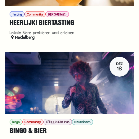
Tasting
Community
BERGHEIM25
HEERLIJK! BIERTASTING
Lokale Biere probieren und erleben
Heidelberg
DEZ
18
Bingo
Community
O´HEERLIJK! Pub
Neuenheim
BINGO & BIER