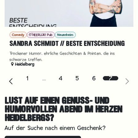
Comedy
O´HEERLIJK! Pub
Neuenheim
SANDRA SCHMIDT // BESTE ENTSCHEIDUNG
Trockener Humor, ehrliche Geschichten & Pointen, die ins
schwarze treffen.
Heidelberg
1
…
4
5
6
7
LUST AUF EINEN GENUSS- UND
HUMORVOLLEN ABEND IM HERZEN
HEIDELBERGS?
Auf der Suche nach einem Geschenk?