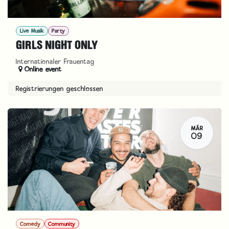
Live Musik
Party
GIRLS NIGHT ONLY
Internationaler Frauentag
Online event
Registrierungen geschlossen
MÄR
09
Comedy
Community