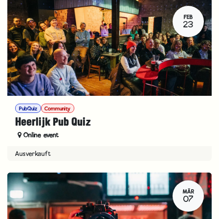
FEB
23
PubQuiz
Community
Heerlijk Pub Quiz
Online event
Ausverkauft
MÄR
07