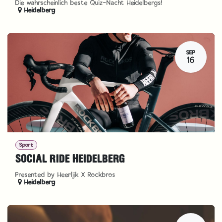
Die wahrscheinlich beste Quiz-Nacht Heidelbergs!
Heidelberg
SEP
16
Sport
SOCIAL RIDE HEIDELBERG
Presented by Heerlijk X Rockbros
Heidelberg