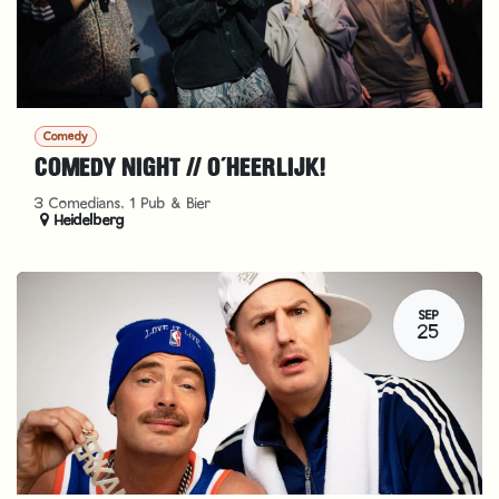
Comedy
COMEDY NIGHT // O´HEERLIJK!
3 Comedians, 1 Pub & Bier
Heidelberg
SEP
25