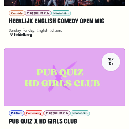
Comedy
O´HEERLIJK! Pub
Neuenheim
HEERLIJK ENGLISH COMEDY OPEN MIC
Sunday Funday, English Edition.
Heidelberg
SEP
15
PubQuiz
Community
O´HEERLIJK! Pub
Neuenheim
PUB QUIZ X HD GIRLS CLUB