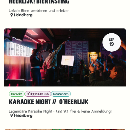
HEERLIJK! BIERTASTING
Lokale Biere probieren und erleben
Heidelberg
SEP
19
Karaoke
O´HEERLIJK! Pub
Neuenheim
KARAOKE NIGHT // O´HEERLIJK
Legendäre Karaoke Night- Eintritt frei & keine Anmeldung!
Heidelberg