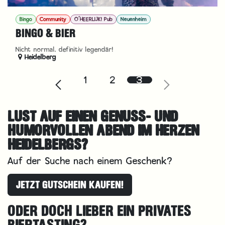
Bingo
Community
O´HEERLIJK! Pub
Neuenheim
BINGO & BIER
Nicht normal, definitiv legendär!
Heidelberg
1
2
3
LUST AUF EINEN GENUSS- UND
HUMORVOLLEN ABEND IM HERZEN
HEIDELBERGS?
Auf der Suche nach einem Geschenk?
JETZT GUTSCHEIN KAUFEN!
ODER DOCH LIEBER EIN PRIVATES
BIERTASTING?