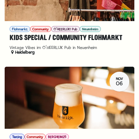
Flohmarkt
Community
O´HEERLIJK! Pub
Neuenheim
KIDS SPECIAL / COMMUNITY FLOHMARKT
Vintage Vibes im O´HEERLIJK Pub in Neuenheim
Heidelberg
NOV
06
Tasting
Community
BERGHEIM25