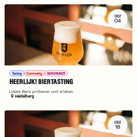
DEZ
04
Tasting
Community
BERGHEIM25
HEERLIJK! BIERTASTING
Lokale Biere probieren und erleben
Heidelberg
DEZ
18