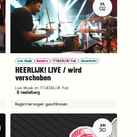
JUL
02
Live Musik
Konzert
O´HEERLIJK! Pub
Neuenheim
HEERLIJK! LIVE / wird
verschoben
Live Musik im O´HEERLIJK Pub
Heidelberg
Registrierungen geschlossen
JUN
30