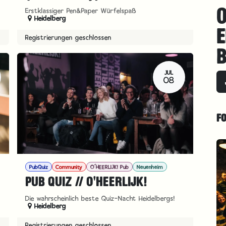
O
Erstklassiger Pen&Paper Würfelspaß
Heidelberg
E
Registrierungen geschlossen
B
JUL
08
F
PubQuiz
Community
O´HEERLIJK! Pub
Neuenheim
PUB QUIZ // O'HEERLIJK!
Die wahrscheinlich beste Quiz-Nacht Heidelbergs!
Heidelberg
Registrierungen geschlossen