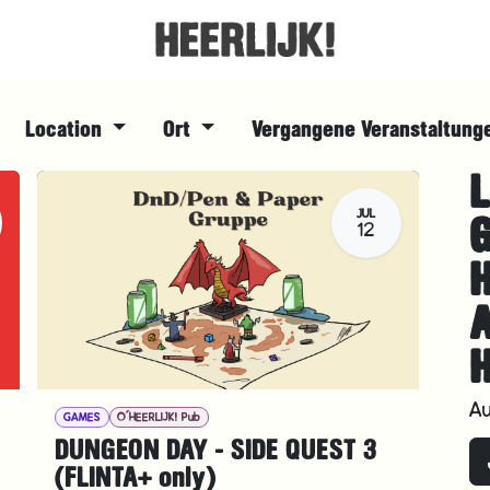
Location
Ort
Vergangene Veranstaltun
L
JUL
12
H
A
GAMES
O´HEERLIJK! Pub
DUNGEON DAY - SIDE QUEST 3
(FLINTA+ only)