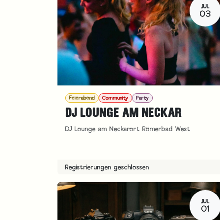
JUL
03
Feierabend
Community
Party
DJ LOUNGE AM NECKAR
DJ Lounge am Neckarort Römerbad West
Registrierungen geschlossen
JUL
01