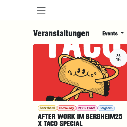
Zum Inhalt springen
Veranstaltungen
Events
JUL
16
Feierabend
Community
BERGHEIM25
Bergheim
AFTER WORK IM BERGHEIM25
X TACO SPECIAL