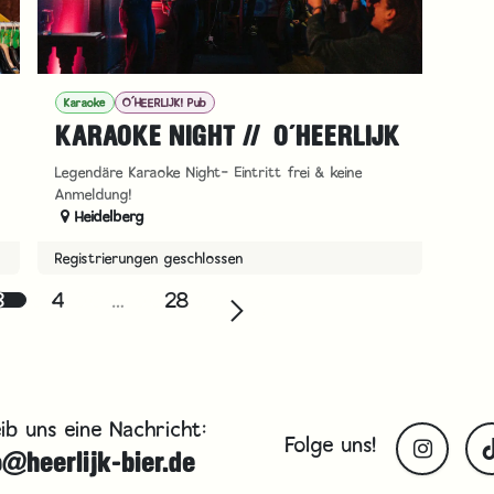
Karaoke
O´HEERLIJK! Pub
KARAOKE NIGHT // O´HEERLIJK
Legendäre Karaoke Night- Eintritt frei & keine
Anmeldung!
Heidelberg
Registrierungen geschlossen
3
4
…
28
ib uns eine Nachricht:
Folge uns!
o@heerlijk-bier.de