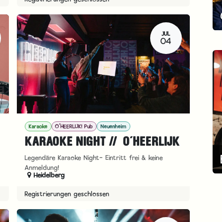
JUL
04
Karaoke
O´HEERLIJK! Pub
Neuenheim
KARAOKE NIGHT // O´HEERLIJK
Legendäre Karaoke Night- Eintritt frei & keine
Anmeldung!
Heidelberg
Registrierungen geschlossen