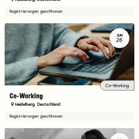
Registrierungen geschlossen
JUN
26
Co-Working
Co-Working
Heidelberg
,
Deutschland
Registrierungen geschlossen