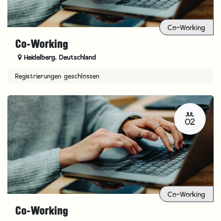
Co-Working
Co-Working
Heidelberg
,
Deutschland
Registrierungen geschlossen
JUL
02
Co-Working
Co-Working