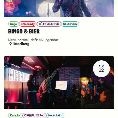
Bingo
Community
O´HEERLIJK! Pub
Neuenheim
BINGO & BIER
Nicht normal, definitiv legendär!
Heidelberg
AUG
22
Karaoke
O´HEERLIJK! Pub
Neuenheim