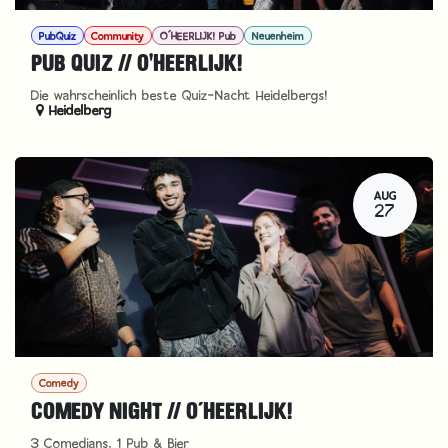
PubQuiz
Community
O´HEERLIJK! Pub
Neuenheim
PUB QUIZ // O'HEERLIJK!
Die wahrscheinlich beste Quiz-Nacht Heidelbergs!
Heidelberg
AUG
27
Comedy
COMEDY NIGHT // O´HEERLIJK!
3 Comedians, 1 Pub & Bier