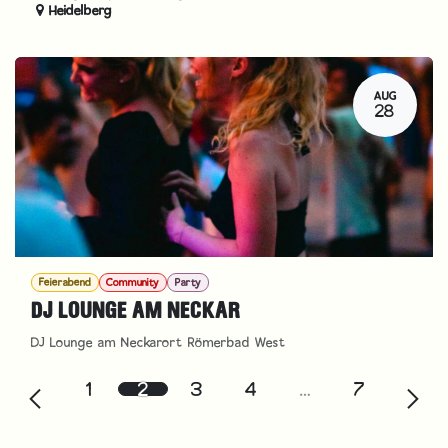
Heidelberg
AUG
28
Feierabend
Community
Party
DJ LOUNGE AM NECKAR
DJ Lounge am Neckarort Römerbad West
1
2
3
4
…
7