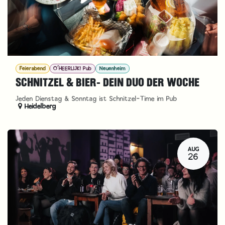
Feierabend
O´HEERLIJK! Pub
Neuenheim
SCHNITZEL & BIER- DEIN DUO DER WOCHE
Jeden Dienstag & Sonntag ist Schnitzel-Time im Pub
Heidelberg
AUG
26