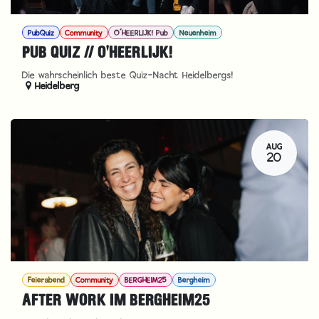
PubQuiz
Community
O´HEERLIJK! Pub
Neuenheim
PUB QUIZ // O'HEERLIJK!
Die wahrscheinlich beste Quiz-Nacht Heidelbergs!
Heidelberg
AUG
20
Feierabend
Community
BERGHEIM25
Bergheim
AFTER WORK IM BERGHEIM25