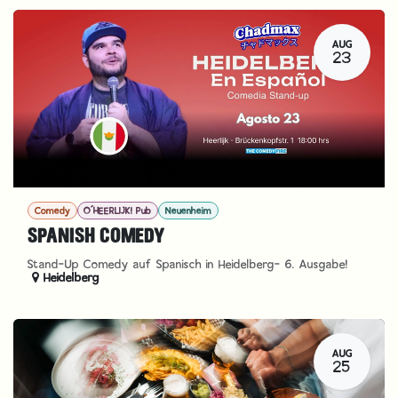
AUG
23
Comedy
O´HEERLIJK! Pub
Neuenheim
SPANISH COMEDY
Stand-Up Comedy auf Spanisch in Heidelberg- 6. Ausgabe!
Heidelberg
AUG
25