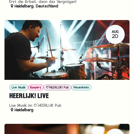
Erst die Arbeit, dann das Vergnügen!
Heidelberg
,
Deutschland
AUG
20
Live Musik
Konzert
O´HEERLIJK! Pub
Neuenheim
HEERLIJK! LIVE
Live Musik im O´HEERLIJK Pub
Heidelberg