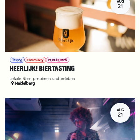
AUG
21
Tasting
Community
BERGHEIM25
HEERLIJK! BIERTASTING
Lokale Biere probieren und erleben
Heidelberg
AUG
21