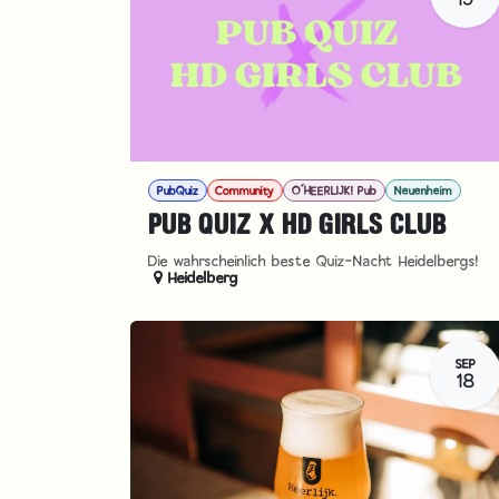
PubQuiz
Community
O´HEERLIJK! Pub
Neuenheim
PUB QUIZ X HD GIRLS CLUB
Die wahrscheinlich beste Quiz-Nacht Heidelbergs!
Heidelberg
SEP
18