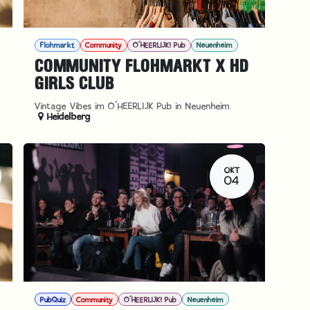
Flohmarkt
Community
O´HEERLIJK! Pub
Neuenheim
COMMUNITY FLOHMARKT X HD
GIRLS CLUB
Vintage Vibes im O´HEERLIJK Pub in Neuenheim
Heidelberg
OKT
04
PubQuiz
Community
O´HEERLIJK! Pub
Neuenheim