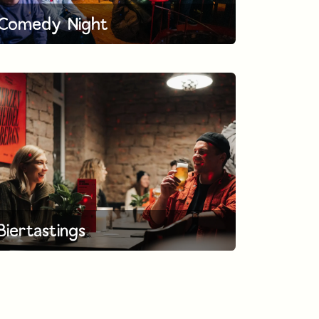
Comedy Night
Biertastings