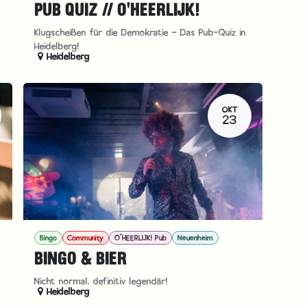
PUB QUIZ // O'HEERLIJK!
Klugscheißen für die Demokratie – Das Pub-Quiz in
Heidelberg!
Heidelberg
OKT
23
Bingo
Community
O´HEERLIJK! Pub
Neuenheim
BINGO & BIER
Nicht normal, definitiv legendär!
Heidelberg